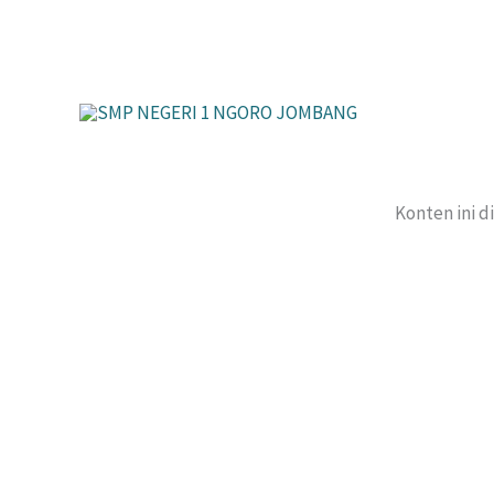
Lewati
ke
konten
Konten ini d