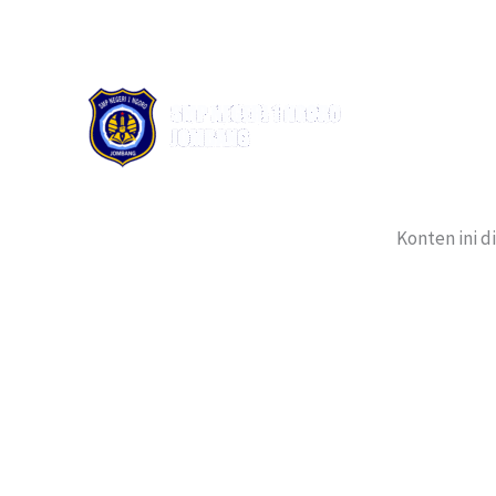
Lewati
ke
konten
Konten ini d