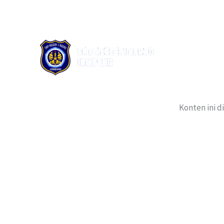
Lewati
ke
konten
Konten ini d