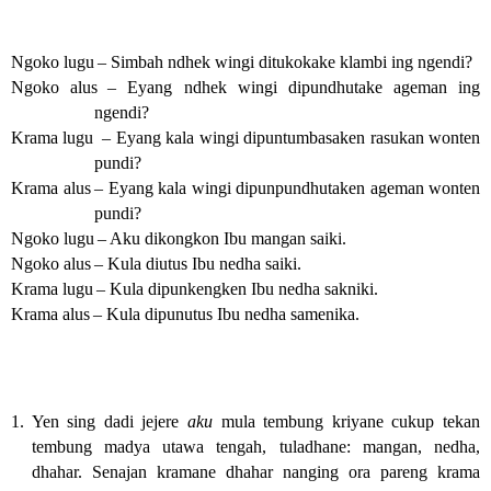
Ngoko lugu
– Simbah ndhek wingi ditukokake klambi ing ngendi?
Ngoko alus
– Eyang ndhek wingi dipundhutake ageman ing 
ngendi?
Krama lugu 
– Eyang kala wingi dipuntumbasaken rasukan wonten 
pundi?
Krama alus
– Eyang kala wingi dipunpundhutaken ageman wonten 
pundi?
Ngoko lugu
– Aku dikongkon Ibu mangan saiki.
Ngoko alus
– Kula diutus Ibu nedha saiki.
Krama lugu
– Kula dipunkengken Ibu nedha sakniki.
Krama alus
– Kula dipunutus Ibu nedha samenika.
1. Yen sing dadi jejere 
aku
 mula tembung kriyane cukup tekan 
tembung madya utawa tengah, tuladhane: mangan, nedha, 
dhahar. Senajan kramane dhahar nanging ora pareng krama 