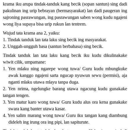
krama iku arupa tindak-tanduk kang becik (sopan santun) sing dadi 
pakulinan ing urip bebrayan (bermasyarakat) lan dadi paugeran ing 
sajroning pasrawungan, ing pasrawungan saben wong kudu ngajeni 
wong liya supaya bisa urip rukun lan tentrem. 
Wujud tata krama ana 2, yaiku:
1. Tindak tanduk lan tata laku sing becik ing masyarakat.
2. Unggah-ungguh basa (santun berbahasa) sing becik.
Tindak tanduk lan tata laku kang becik iku kudu dikulinakake 
wiwit cilik, umpamane:
1. Yen mlaku ning ngarepe wong tuwa/ Guru kudu mbungkuke 
awak kanggo ngajeni sarta ngucap nyuwun sewu (permisi), aja 
nganti mlaku utawa mlayu tanpa duga.
2. Yen nrima, ngelungke barang utawa ngacung kudu gunakake 
tangan tengen.
3. Yen matur karo wong tuwa/ Guru kudu alus ora kena gunakake 
swara kang banter utawa kasar.
4. Yen salim marang wong tuwa/ Guru iku tangan kang diambung 
dideleh ing irung ora ing pipi, lan sapiturute.