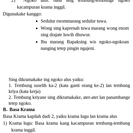
2) 
Ngoko alus: basa sing tembung-tembunge ngoko 
kacampuran krama inggil.
Digunakake kanggo:
Sedulur enommarang sedulur tuwa.
Wong sing kaprenah tuwa marang wong enom 
sing drajate luwih dhuwur.
Ibu marang Bapaksing wis ngoko-ngokoan 
nanging tetep pingin ngajeni.
Sing dikramakake ing ngoko alus yaiku:
1. Tembung suselih ka-2 (kata ganti orang ke-2) lan tembung 
kriya (kata kerja)
2. Tembung kriyane sing dikramakake, ater-ater lan panambange 
tetep ngoko.
B. 
Basa Krama
Basa Krama kapilah dadi 2, yaiku krama lugu lan krama alus
1) Krama lugu: Basa krama kang kacampuran tembung-tembung 
krama inggil.