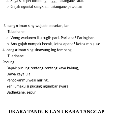
    a. Sega sakepel dirubung tinggi, batangane salak
    b. Gajah nguntal sangkrah, batangane pawonan
 3. cangkriman sing wujude plesetan, lan 
     Tuladhane:
    a. Wong wudunen iku sugih pari. Pari apa? Paringisan.
    b. Ana gajah numpak becak, ketok apane? Ketok mbujuke.
4. cangkriman sing sinawung ing tembang. 
     Tiladhane
Pocung
    Bapak pucung renteng-renteng kaya kalung,
    Dawa kaya ula,
    Pencokanmu wesi miring, 
    Yen lumaku si pucung ngumbar swara
    Badhekane: sepur
UKARA TANDUK LAN UKARA TANGGAP