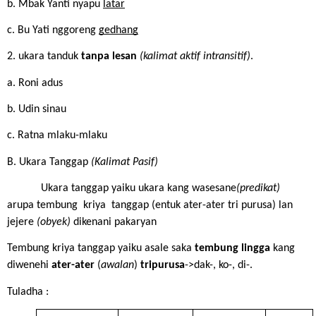
b. Mbak Yanti nyapu 
latar
c. Bu Yati nggoreng 
gedhang
2. ukara tanduk 
tanpa lesan 
(kalimat aktif intransitif)
.
a. Roni adus
b. Udin sinau
c. Ratna mlaku-mlaku
B. Ukara Tanggap 
(Kalimat Pasif)
Ukara tanggap yaiku ukara kang wasesane
(predikat) 
arupa tembung  kriya  tanggap (entuk ater-ater tri purusa) lan 
jejere 
(obyek) 
dikenani pakaryan
Tembung kriya tanggap yaiku asale saka 
tembung lingga 
kang 
diwenehi 
ater-ater
 (
awalan
) 
tripurusa
->dak-, ko-, di-.
Tuladha :