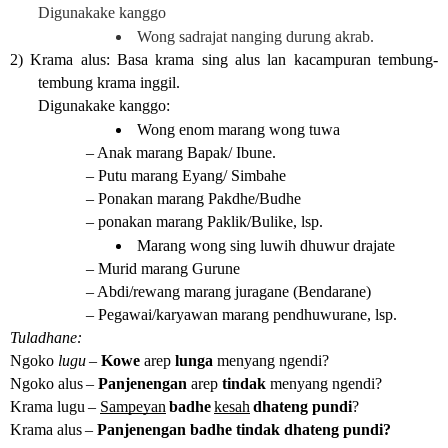
Digunakake kanggo
Wong sadrajat nanging durung akrab.
2) Krama alus: Basa krama sing alus lan kacampuran tembung-
tembung krama inggil.
Digunakake kanggo:
Wong enom marang wong tuwa
– Anak marang Bapak/ Ibune.
– Putu marang Eyang/ Simbahe
– Ponakan marang Pakdhe/Budhe
– ponakan marang Paklik/Bulike, lsp.
Marang wong sing luwih dhuwur drajate
– Murid marang Gurune
– Abdi/rewang marang juragane (Bendarane)
– Pegawai/karyawan marang pendhuwurane, lsp.
Tuladhane:
Ngoko 
lugu
– 
Kowe
 arep 
lunga 
menyang ngendi?
Ngoko alus
– 
Panjenengan
 arep 
tindak
 menyang ngendi?
Krama lugu
– 
Sampeyan
badhe
kesah
dhateng pundi
?
Krama alus
– 
Panjenengan badhe tindak dhateng pundi?