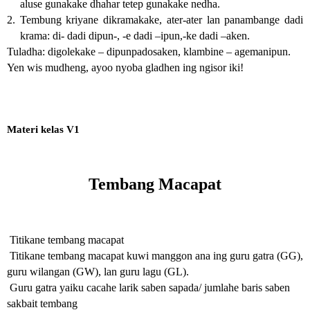
aluse gunakake dhahar tetep gunakake nedha.
2. Tembung kriyane dikramakake, ater-ater lan panambange dadi 
krama: di- dadi dipun-, -e dadi –ipun,-ke dadi –aken. 
Tuladha: digolekake – dipunpadosaken, klambine – agemanipun.
Yen wis mudheng, ayoo nyoba gladhen ing ngisor iki!
Materi kelas V1
Tembang Macapat
Titikane tembang macapat
 Titikane tembang macapat kuwi manggon ana ing guru gatra (GG), 
guru wilangan (GW), lan guru lagu (GL).
 Guru gatra yaiku cacahe larik saben sapada/ jumlahe baris saben  
sakbait tembang