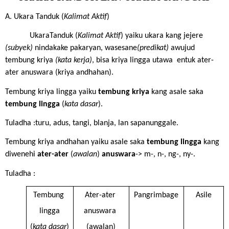
A. Ukara Tanduk (
Kalimat Aktif
)
UkaraTanduk (
Kalimat Aktif
) yaiku ukara kang jejere 
(subyek) 
nindakake pakaryan, wasesane
(predikat) 
awujud 
tembung kriya 
(kata kerja)
, bisa kriya lingga utawa  entuk ater-
ater anuswara (kriya andhahan). 
Tembung kriya lingga yaiku 
tembung kriya 
kang asale saka 
tembung lingga
 (
kata dasar
).
Tuladha :turu, adus, tangi, blanja, lan sapanunggale. 
Tembung kriya andhahan yaiku asale saka 
tembung lingga 
kang 
diwenehi 
ater-ater
 (
awalan
) 
anuswara
-> m-, n-, ng-, ny-.
Tuladha :
Tembung 
Ater-ater 
Pangrimbage
Asile
lingga
anuswara 
(
kata dasar
)
(awalan)