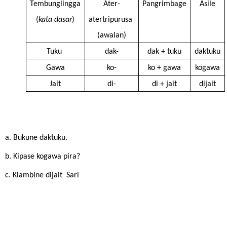
Tembunglingga
Ater-
Pangrimbage
Asile
(
kata dasar
)
atertripurusa 
(awalan)
Tuku 
dak-
dak + tuku
daktuku
Gawa
ko-
ko + gawa
kogawa
Jait
di-
di + jait
dijait
a. Bukune daktuku. 
b. Kipase kogawa pira?
c. Klambine dijait  Sari 