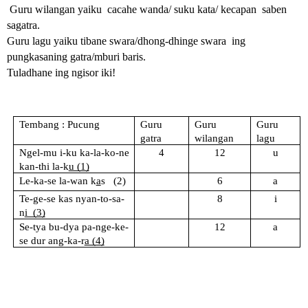
 Guru wilangan yaiku  cacahe wanda/ suku kata/ kecapan  saben 
sagatra. 
Guru lagu yaiku tibane swara/dhong-dhinge swara  ing 
pungkasaning gatra/mburi baris. 
Tuladhane ing ngisor iki!
Tembang : Pucung
Guru 
Guru 
Guru 
gatra
wilangan
lagu
Ngel-mu i-ku ka-la-ko-ne 
4
12
u
kan-thi la-k
u (1)
Le-ka-se la-wan k
a
s   (2)
6
a
Te-ge-se kas nyan-to-sa-
8
i
n
i  (3)
Se-tya bu-dya pa-nge-ke-
12
a
se dur ang-ka-r
a (4)