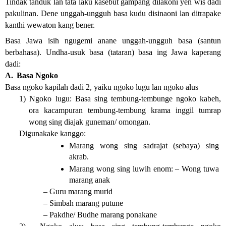
Tindak tanduk lan tata laku kasebut gampang dilakoni yen wis dadi 
pakulinan. Dene unggah-ungguh basa kudu disinaoni lan ditrapake 
kanthi wewaton kang bener. 
Basa Jawa isih ngugemi anane unggah-ungguh basa (santun 
berbahasa). Undha-usuk basa (tataran) basa ing Jawa kaperang 
dadi:
A. 
Basa Ngoko
Basa ngoko kapilah dadi 2, yaiku ngoko lugu lan ngoko alus
1) Ngoko lugu: Basa sing tembung-tembunge ngoko kabeh, 
ora kacampuran tembung-tembung krama inggil tumrap 
wong sing diajak guneman/ omongan.
Digunakake kanggo:
Marang wong sing sadrajat (sebaya) sing 
akrab.
Marang wong sing luwih enom:
– Wong tuwa 
marang anak
– Guru marang murid
– Simbah marang putune
– Pakdhe/ Budhe marang ponakane