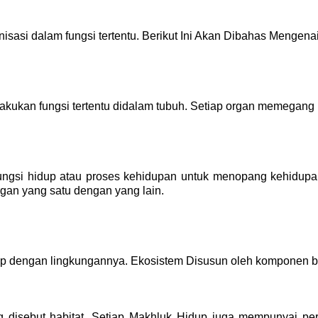
nisasi dalam fungsi tertentu. Berikut Ini Akan Dibahas Menge
lakukan fungsi tertentu didalam tubuh. Setiap organ memegan
ngsi hidup atau proses kehidupan untuk menopang kehidupan 
gan yang satu dengan yang lain. 
up dengan lingkungannya. Ekosistem Disusun oleh komponen bi
isebut habitat. Setiap Makhluk Hidup juga mempunyai peran