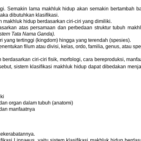
nggi. Semakin lama makhluk hidup akan semakin bertambah b
ka dibutuhkan klasifikasi.
makhluk hidup berdasarkan ciri-ciri yang dimiliki.
asarkan atas persamaan dan perbedaan struktur tubuh makhlu
istem Tata Nama Ganda).
ri yang tertinggi (kingdom) hingga yang terendah (spesies).
ntukan filum atau divisi, kelas, ordo, familia, genus, atau sp
 berdasarkan ciri-ciri fisik, morfologi, cara bereproduksi, man
ebut, sistem klasifikasi makhluk hidup dapat dibedakan menjadi s
ki 
i) dan organ dalam tubuh (anatomi)
 dan manfaatnya 
kekerabatannya.
ifikasi Linnaeus, yaitu sistem klasifikasi makhluk hidup berda