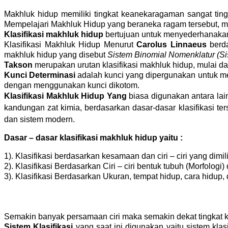
Makhluk hidup memiliki tingkat keanekaragaman sangat ti
Mempelajari Makhluk Hidup yang beraneka ragam tersebut, ma
Klasifikasi makhluk hidup
 bertujuan untuk menyederhanakan 
Klasifikasi Makhluk Hidup Menurut 
Carolus Linnaeus
 berd
makhluk hidup yang disebut 
Sistem Binomial Nomenklatur (S
Takson 
merupakan urutan klasifikasi makhluk hidup, mulai da
Kunci Determinasi 
adalah kunci yang dipergunakan untuk mene
dengan menggunakan kunci dikotom.
Klasifikasi Makhluk Hidup Yang
 biasa digunakan antara lain
kandungan zat kimia, berdasarkan dasar-dasar klasifikasi ters
dan sistem modern.
Dasar – dasar klasifikasi makhluk hidup yaitu :
1). Klasifikasi berdasarkan kesamaan dan ciri – ciri yang dimili
2). Klasifikasi Berdasarkan Ciri – ciri bentuk tubuh (Morfolog
3). Klasifikasi Berdasarkan Ukuran, tempat hidup, cara hidup,
Semakin banyak persamaan ciri maka semakin dekat tingkat 
Sistem Klasifikasi 
yang saat ini digunakan yaitu sistem klas