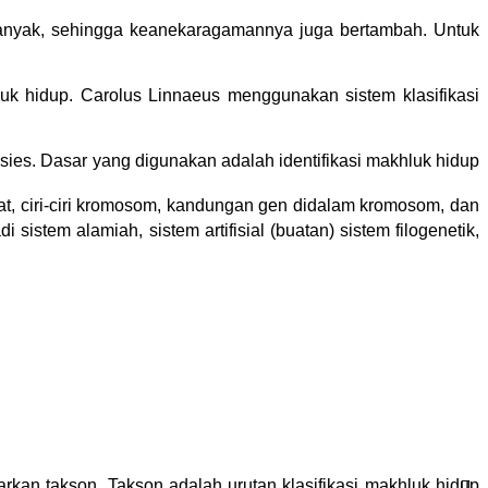
anyak, sehingga keanekaragamannya juga bertambah. Untuk 
k hidup. Carolus Linnaeus menggunakan sistem klasifikasi 
esies. Dasar yang digunakan adalah identifikasi makhluk hidup 
faat, ciri-ciri kromosom, kandungan gen didalam kromosom, dan 
istem alamiah, sistem artifisial (buatan) sistem filogenetik, 
sarkan takson. Takson adalah urutan klasifikasi makhluk hidup 