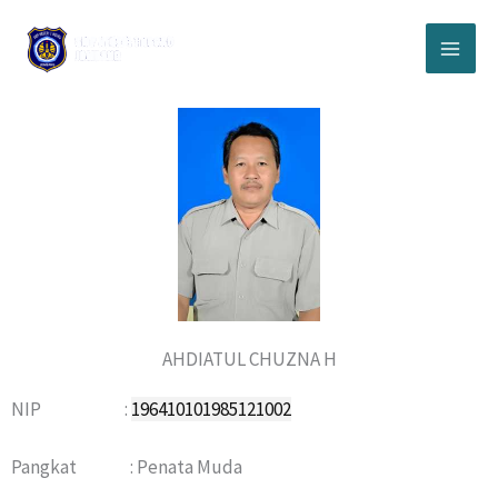
Lewati
ke
konten
AHDIATUL CHUZNA H
NIP :
196410101985121002
Pangkat : Penata Muda