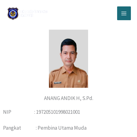
Lewati
ke
konten
ANANG ANDIK H, S.Pd.
NIP : 197205101998021001
Pangkat : Pembina Utama Muda