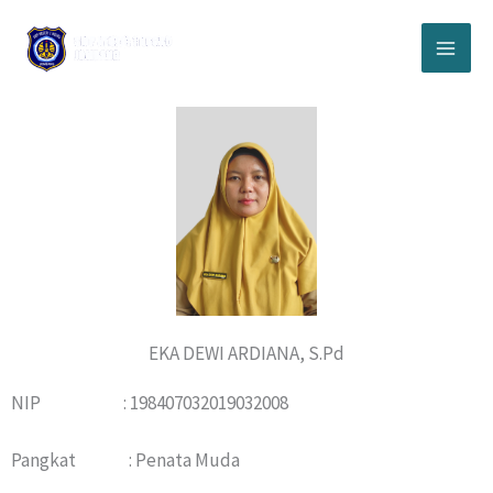
Lewati
ke
konten
EKA DEWI ARDIANA, S.Pd
NIP : 198407032019032008
Pangkat : Penata Muda