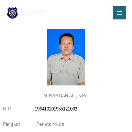
Lewati
ke
konten
M. HAMDAN ALI, S.Pd.
NIP :
196410101985121002
Pangkat : Penata Muda