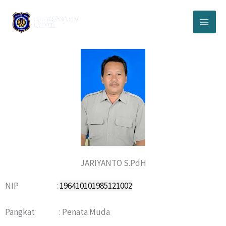
Lewati
ke
konten
JARIYANTO S.PdH
NIP :
196410101985121002
Pangkat : Penata Muda