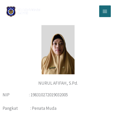
Lewati
ke
konten
NURUL AFIFAH, S.Pd.
NIP : 198310272019032005
Pangkat : Penata Muda