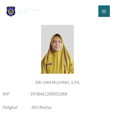
Lewati
ke
konten
SRI UMA MULYANI, S.Pd.
NIP : 197404112005012009
Pangkat : Ahli Madya