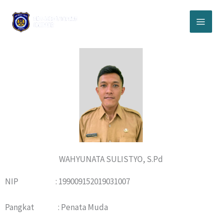
Lewati
ke
konten
WAHYUNATA SULISTYO, S.Pd
NIP : 199009152019031007
Pangkat : Penata Muda