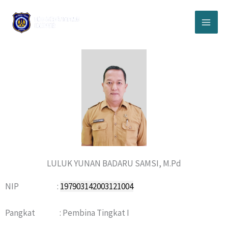
Lewati
ke
konten
LULUK YUNAN BADARU SAMSI, M.Pd
NIP :
197903142003121004
Pangkat : Pembina Tingkat I