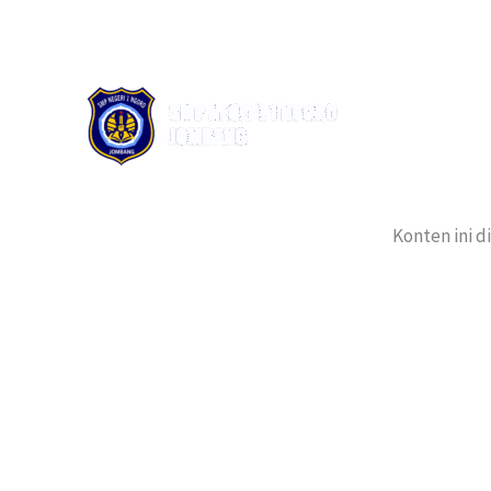
Lewati
ke
konten
Konten ini d