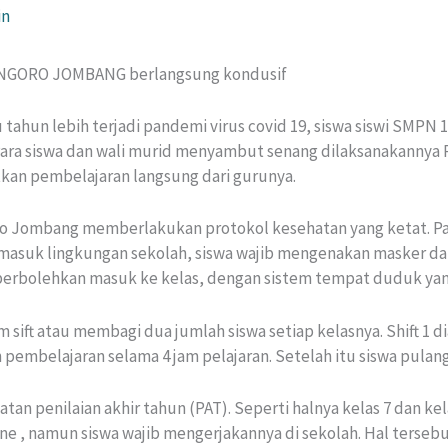
in
1 NGORO JOMBANG berlangsung kondusif
tahun lebih terjadi pandemi virus covid 19, siswa siswi SMPN 1 
ara siswa dan wali murid menyambut senang dilaksanakannya 
atkan pembelajaran langsung dari gurunya.
ro Jombang memberlakukan protokol kesehatan yang ketat. Pa
masuk lingkungan sekolah, siswa wajib mengenakan masker da
perbolehkan masuk ke kelas, dengan sistem tempat duduk yan
sift atau membagi dua jumlah siswa setiap kelasnya. Shift 1 dia
 pembelajaran selama 4 jam pelajaran. Setelah itu siswa pulan
tan penilaian akhir tahun (PAT). Seperti halnya kelas 7 dan kel
e , namun siswa wajib mengerjakannya di sekolah. Hal tersebu