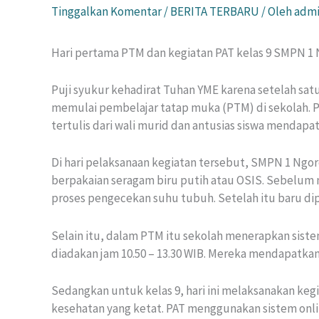
Tinggalkan Komentar
/
BERITA TERBARU
/ Oleh
adm
Hari pertama PTM dan kegiatan PAT kelas 9 SMPN 
Puji syukur kehadirat Tuhan YME karena setelah satu 
memulai pembelajar tatap muka (PTM) di sekolah. P
tertulis dari wali murid dan antusias siswa mendap
Di hari pelaksanaan kegiatan tersebut, SMPN 1 Ngo
berpakaian seragam biru putih atau OSIS. Sebelum 
proses pengecekan suhu tubuh. Setelah itu baru di
Selain itu, dalam PTM itu sekolah menerapkan sistem 
diadakan jam 10.50 – 13.30 WIB. Mereka mendapatkan
Sedangkan untuk kelas 9, hari ini melaksanakan kegia
kesehatan yang ketat. PAT menggunakan sistem onlin