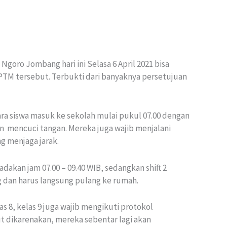
Ngoro Jombang hari ini Selasa 6 April 2021 bisa
PTM tersebut. Terbukti dari banyaknya persetujuan
ra siswa masuk ke sekolah mulai pukul 07.00 dengan
n mencuci tangan. Mereka juga wajib menjalani
g menjaga jarak.
dakan jam 07.00 – 09.40 WIB, sedangkan shift 2
g dan harus langsung pulang ke rumah.
as 8, kelas 9 juga wajib mengikuti protokol
t dikarenakan, mereka sebentar lagi akan