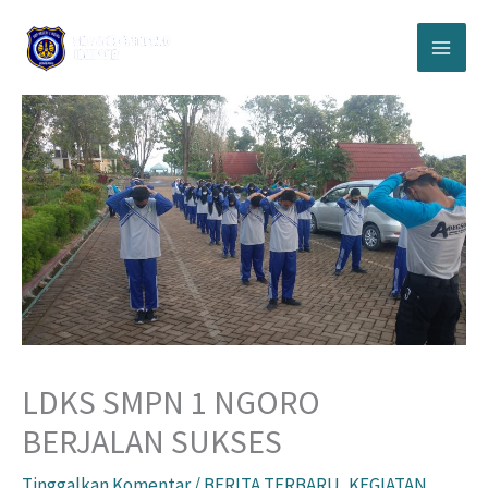
Lewati
ke
konten
LDKS SMPN 1 NGORO
BERJALAN SUKSES
Tinggalkan Komentar
/
BERITA TERBARU
,
KEGIATAN