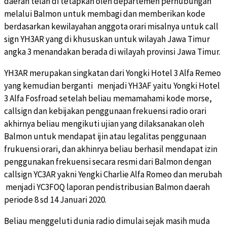
daerah telah di tetapkan oleh departemen perhubungan
melalui Balmon untuk membagi dan memberikan kode
berdasarkan kewilayahan anggota orari misalnya untuk call
sign YH3AR yang di khususkan untuk wilayah Jawa Timur
angka 3 menandakan berada di wilayah provinsi Jawa Timur.
YH3AR merupakan singkatan dari Yongki Hotel 3 Alfa Remeo
yang kemudian berganti menjadi YH3AF yaitu Yongki Hotel
3 Alfa Fosfroad setelah beliau memamahami kode morse,
callsign dan kebijakan penggunaan frekuensi radio orari
akhirnya beliau mengikuti ujian yang dilaksanakan oleh
Balmon untuk mendapat ijin atau legalitas penggunaan
frukuensi orari, dan akhinrya beliau berhasil mendapat izin
penggunakan frekuensi secara resmi dari Balmon dengan
callsign YC3AR yakni Yengki Charlie Alfa Romeo dan merubah
menjadi YC3FOQ laporan pendistribusian Balmon daerah
periode 8 sd 14 Januari 2020.
Beliau menggeluti dunia radio dimulai sejak masih muda