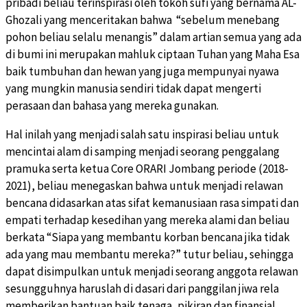
pribadi beliau terinspirasi oleh tokoh sufi yang bernama AL-
Ghozali yang menceritakan bahwa “sebelum menebang
pohon beliau selalu menangis” dalam artian semua yang ada
di bumi ini merupakan mahluk ciptaan Tuhan yang Maha Esa
baik tumbuhan dan hewan yang juga mempunyai nyawa
yang mungkin manusia sendiri tidak dapat mengerti
perasaan dan bahasa yang mereka gunakan.
Hal inilah yang menjadi salah satu inspirasi beliau untuk
mencintai alam di samping menjadi seorang penggalang
pramuka serta ketua Core ORARI Jombang periode (2018-
2021), beliau menegaskan bahwa untuk menjadi relawan
bencana didasarkan atas sifat kemanusiaan rasa simpati dan
empati terhadap kesedihan yang mereka alami dan beliau
berkata “Siapa yang membantu korban bencana jika tidak
ada yang mau membantu mereka?” tutur beliau, sehingga
dapat disimpulkan untuk menjadi seorang anggota relawan
sesungguhnya haruslah di dasari dari panggilan jiwa rela
memberikan bantuan baik tenaga, pikiran dan finansial